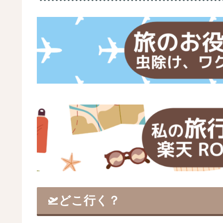
🛫どこ行く？