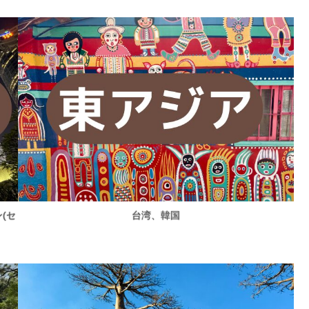
(セ
台湾、韓国