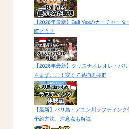
【2026年最新】Bali Yesのカーチ
際どう？
【2026年最新】クリスナオレオレ・バリ（Kri
らまずここ！安くて品揃え抜群
【最新】バリ島・アユン川ラフティング体
予約方法、注意点も解説