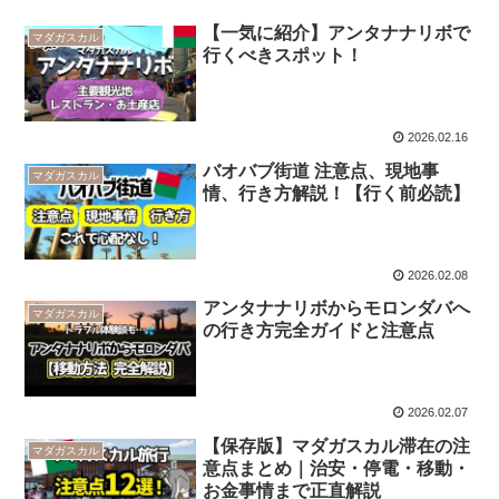
【一気に紹介】アンタナナリボで
マダガスカル
行くべきスポット！
2026.02.16
バオバブ街道 注意点、現地事
マダガスカル
情、行き方解説！【行く前必読】
2026.02.08
アンタナナリボからモロンダバへ
マダガスカル
の行き方完全ガイドと注意点
2026.02.07
【保存版】マダガスカル滞在の注
マダガスカル
意点まとめ｜治安・停電・移動・
お金事情まで正直解説