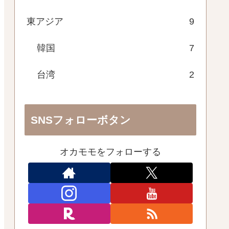
東アジア
9
韓国
7
台湾
2
SNSフォローボタン
オカモモをフォローする