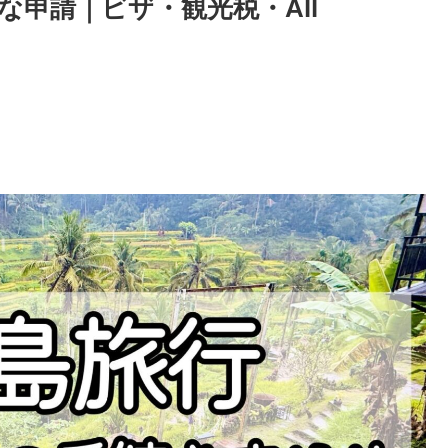
な申請｜ビザ・観光税・All